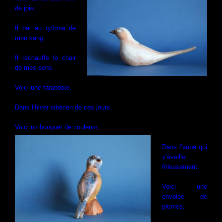
de joie.
Il bat au rythme de
mon sang.
Il réchauffe la chair
de mes sens.
Voici une farandole.
Dans l’hiver sibérien de ces jours.
Voici un bouque
t de couleurs,
Dans l’aube qui
s’éveille
frileusement.
Voici une
envolée de
plumes,