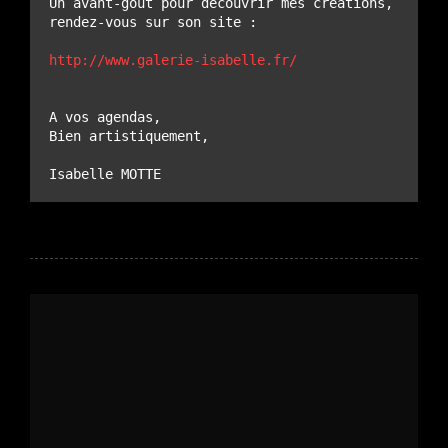
Un avant-goût pour découvrir mes créations, 
rendez-vous sur son site :  

http://www.galerie-isabelle.fr/
A vos agendas, 

Bien artistiquement,

Isabelle MOTTE